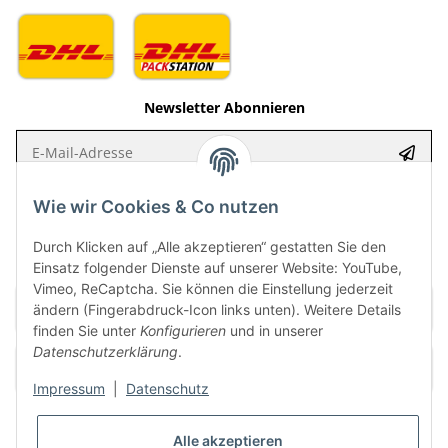
Newsletter Abonnieren
E-Mail-Adresse
Anme
Bitte senden Sie mir entsprechend Ihrer Datenschutzerklärung regelmäßig
Wie wir Cookies & Co nutzen
und jederzeit widerruflich Informationen zu Ihrem Produktsortiment per E-
Mail zu.
Durch Klicken auf „Alle akzeptieren“ gestatten Sie den
Einsatz folgender Dienste auf unserer Website: YouTube,
Vimeo, ReCaptcha. Sie können die Einstellung jederzeit
ändern (Fingerabdruck-Icon links unten). Weitere Details
finden Sie unter
Konfigurieren
und in unserer
Datenschutzerklärung
.
Impressum
|
Datenschutz
Alle akzeptieren