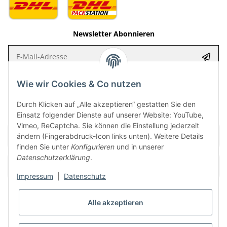
Newsletter Abonnieren
E-Mail-Adresse
Anme
Bitte senden Sie mir entsprechend Ihrer Datenschutzerklärung regelmäßig
Wie wir Cookies & Co nutzen
und jederzeit widerruflich Informationen zu Ihrem Produktsortiment per E-
Mail zu.
Durch Klicken auf „Alle akzeptieren“ gestatten Sie den
Einsatz folgender Dienste auf unserer Website: YouTube,
Vimeo, ReCaptcha. Sie können die Einstellung jederzeit
ändern (Fingerabdruck-Icon links unten). Weitere Details
finden Sie unter
Konfigurieren
und in unserer
Datenschutzerklärung
.
Impressum
|
Datenschutz
Alle akzeptieren