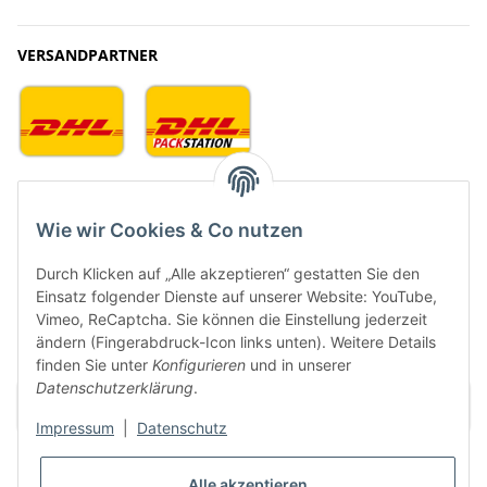
VERSANDPARTNER
Newsletter Abonnieren
E-Mail-Adresse
Wie wir Cookies & Co nutzen
Anme
Durch Klicken auf „Alle akzeptieren“ gestatten Sie den
Bitte senden Sie mir entsprechend Ihrer Datenschutzerklärung regelmäßig
Einsatz folgender Dienste auf unserer Website: YouTube,
und jederzeit widerruflich Informationen zu Ihrem Produktsortiment per E-
Vimeo, ReCaptcha. Sie können die Einstellung jederzeit
Mail zu.
ändern (Fingerabdruck-Icon links unten). Weitere Details
finden Sie unter
Konfigurieren
und in unserer
Datenschutzerklärung
.
Impressum
|
Datenschutz
Alle akzeptieren