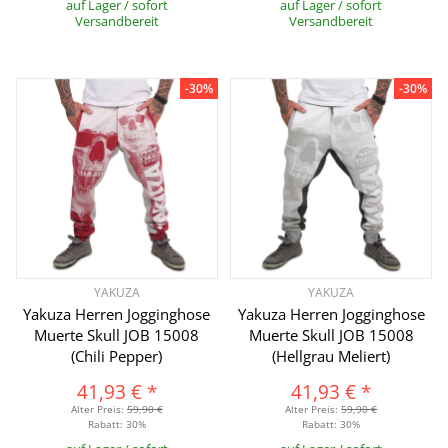
auf Lager / sofort
auf Lager / sofort
Versandbereit
Versandbereit
-30%
-30%
YAKUZA
YAKUZA
Yakuza Herren Jogginghose
Yakuza Herren Jogginghose
Muerte Skull JOB 15008
Muerte Skull JOB 15008
(Chili Pepper)
(Hellgrau Meliert)
41,93 €
*
41,93 €
*
Alter Preis:
59,90 €
Alter Preis:
59,90 €
Rabatt:
30%
Rabatt:
30%