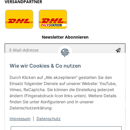
VERSANDPARTNER
Newsletter Abonnieren
E-Mail-Adresse
Anme
Bitte senden Sie mir entsprechend Ihrer Datenschutzerklärung regelmäßig
Wie wir Cookies & Co nutzen
und jederzeit widerruflich Informationen zu Ihrem Produktsortiment per E-
Mail zu.
Durch Klicken auf „Alle akzeptieren“ gestatten Sie den
Einsatz folgender Dienste auf unserer Website: YouTube,
Vimeo, ReCaptcha. Sie können die Einstellung jederzeit
ändern (Fingerabdruck-Icon links unten). Weitere Details
finden Sie unter
Konfigurieren
und in unserer
Datenschutzerklärung
.
Impressum
|
Datenschutz