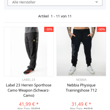
Alle Hersteller
Artikel
1
-
11
von
11
-30%
-30%
LABEL 23
NEBBIA
Label 23 Herren Sporthose
Nebbia Physique
Camo Weapon (Schwarz-
Trainingshose 712
Camo)
41,99 €
*
31,49 €
*
Alter Preis:
59,99 €
Alter Preis:
44,99 €