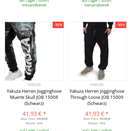
auf Lager / sofort
auf Lager / sofort
Versandbereit
Versandbereit
-30%
-30%
YAKUZA
YAKUZA
Yakuza Herren Jogginghose
Yakuza Herren Jogginghose
Muerte Skull JOB 15008
Through Loose JOB 15009
(Schwarz)
(Schwarz)
41,93 €
*
41,93 €
*
Alter Preis:
59,90 €
Alter Preis:
59,90 €
Rabatt:
30%
Rabatt:
30%
auf Lager / sofort
auf Lager / sofort