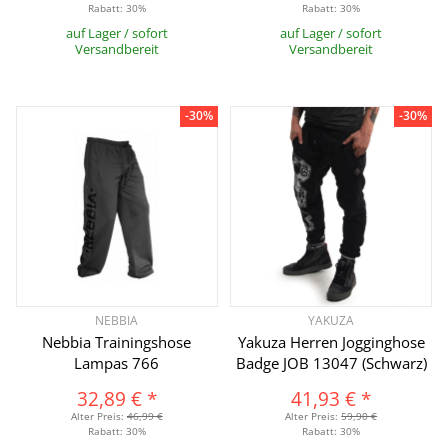
Rabatt:
30%
Rabatt:
30%
auf Lager / sofort
auf Lager / sofort
Versandbereit
Versandbereit
-30%
-30%
NEBBIA
YAKUZA
Nebbia Trainingshose
Yakuza Herren Jogginghose
Lampas 766
Badge JOB 13047 (Schwarz)
32,89 €
*
41,93 €
*
Alter Preis:
46,99 €
Alter Preis:
59,90 €
Rabatt:
30%
Rabatt:
30%